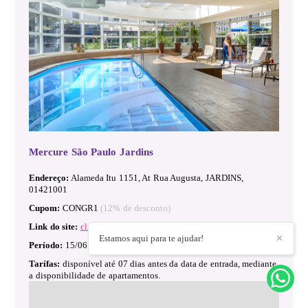
Mercure São Paulo Jardins
Endereço:
Alameda Itu 1151, At Rua Augusta, JARDINS,
01421001
Cupom:
CONGR1
(12% de desconto)
Link do site:
clique aqui para acessar o site
Estamos aqui para te ajudar!
✕
Período:
15/06 a 18/06/2024
Tarífas:
disponível até 07 dias antes da data de entrada, mediante
a disponibilidade de apartamentos.